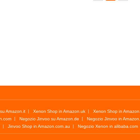
su Amazon.it
Xenon Shop in Amazon.uk
Xenon Shop in Amazon
on.com
Negozio Jinvoo su Amazon.de
Negozio Jinvoo in Amazon.
Jinvoo Shop in Amazon.com.au
Negozio Xenon in alibaba.com