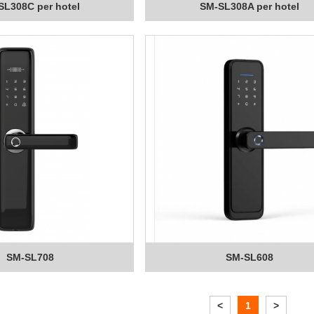
SL308C per hotel
SM-SL308A per hotel
SM-SL708
SM-SL608
<
1
>