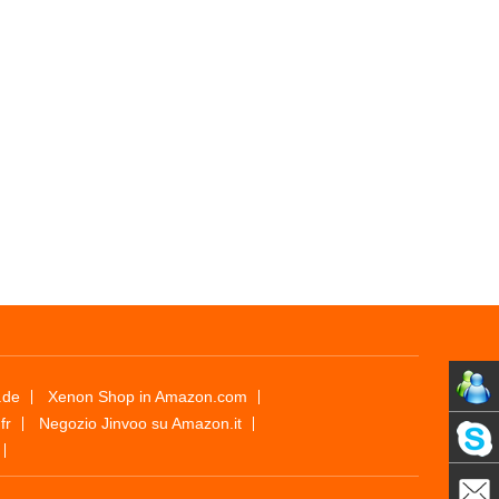
.de
Xenon Shop in Amazon.com
fr
Negozio Jinvoo su Amazon.it
WhatsA
Xenon