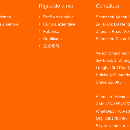
Riguardo a noi
Contattaci
azienda
Profilo Aziendale
Shenzhen Xenon In
sul settore
Cultura aziendale
2/F Block B8 Hengf
e
Fabbrica
Zhoushi Road, Xi
Certificato
Shenzhen China 
公众账号
Xenon Smart Tech.
3/F Block 1, Zhong
Longhai 3rd Road,
Huizhou, Guangdo
China 516083
Attention: Michael
Cell: +86-189-238
WhatsApp: +86-1
QQ: 3351786486
Skype: xenon_mic