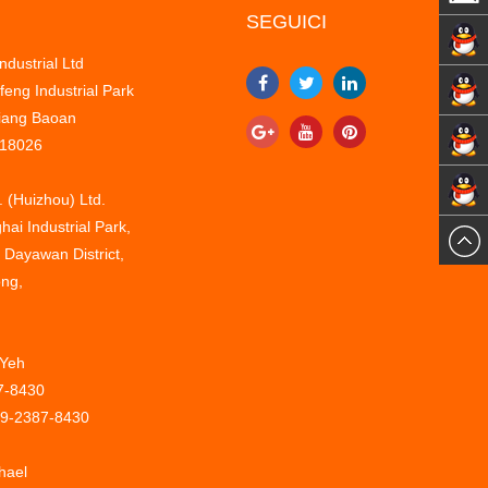
SEGUICI
Sales
dustrial Ltd
eng Industrial Park
Lukas
Depart
xiang Baoan
Jinvoo
518026
Gil
 (Huizhou) Ltd.
hai Industrial Park,
UseeLi
 Dayawan District,
ng,
 Yeh
7-8430
89-2387-8430
hael