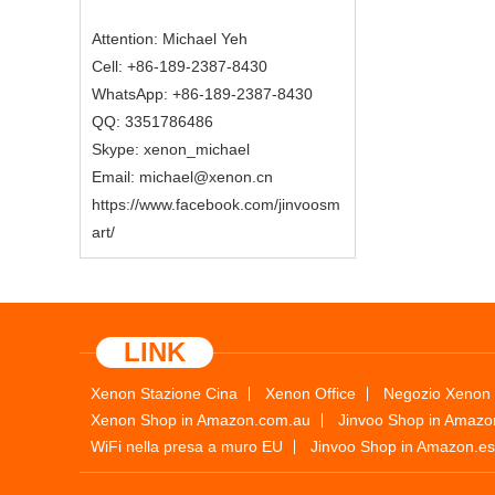
Attention: Michael Yeh
Cell: +86-189-2387-8430
WhatsApp: +86-189-2387-8430
QQ: 3351786486
Skype: xenon_michael
Email: michael@xenon.cn
https://www.facebook.com/jinvoosm
art/
LINK
Xenon Stazione Cina
Xenon Office
Negozio Xenon 
Xenon Shop in Amazon.com.au
Jinvoo Shop in Amaz
WiFi nella presa a muro EU
Jinvoo Shop in Amazon.es