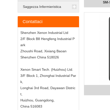
SM-
Saggezza Infermieristica
Contattaci
Shenzhen Xenon Industrial Ltd
2/F Block B8 Hengfeng Industrial P
ark
Zhoushi Road, Xixiang Baoan
Shenzhen China 518026
Xenon Smart Tech. (Huizhou) Ltd.
3/F Block 1, Zhonghai Industrial Par
k,
Longhai 3rd Road, Dayawan Distric
t,
Huizhou, Guangdong,
China 516083